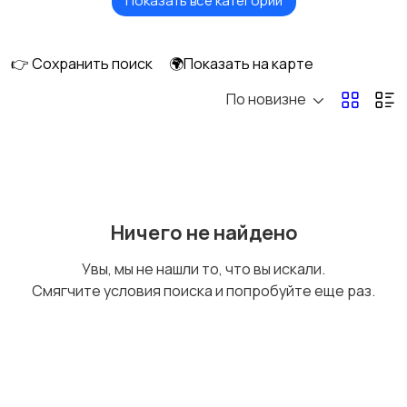
Показать все категории
Будущим мамам
Верхняя одежда
👉 Сохранить поиск
🌍Показать на карте
По новизне
Головные уборы
Домашняя одежда
Комбинезоны
Купальники
Ничего не найдено
Увы, мы не нашли то, что вы искали.
Смягчите условия поиска и попробуйте еще раз.
Нижнее белье
Обувь