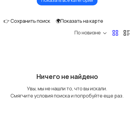
Показать все категории
Видеонаблюдение
Объективы
👉 Сохранить поиск
🌍Показать на карте
По новизне
Фотовспышки
Аксессуары
Штативы и
Студийное
Ничего не найдено
стабилизаторы
оборудование
Увы, мы не нашли то, что вы искали.
Смягчите условия поиска и попробуйте еще раз.
Цифровые
Компактные
фоторамки
фотопринтеры