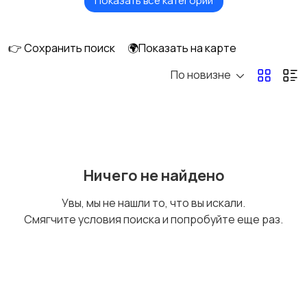
Показать все категории
Головные уборы
Домашняя одежда
👉 Сохранить поиск
🌍Показать на карте
По новизне
Комбинезоны
Нижнее белье
Обувь
Пиджаки и костюмы
Ничего не найдено
Увы, мы не нашли то, что вы искали.
Смягчите условия поиска и попробуйте еще раз.
Рубашки
Свитеры и толстовки