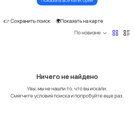
Показать все категории
Акустика, колонки,
Домашние
сабвуферы
кинотеатры
👉 Сохранить поиск
🌍Показать на карте
По новизне
DVD, Blu-ray и
Музыкальные центры
медиаплееры
и магнитолы
MP3-плееры и
Электронные книги
Ничего не найдено
портативное аудио
Увы, мы не нашли то, что вы искали.
Смягчите условия поиска и попробуйте еще раз.
Спутниковое и
Аудиоусилители и
цифровое ТВ
ресиверы